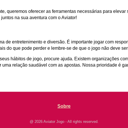
ante, queremos oferecer as ferramentas necessárias para elev
juntos na sua aventura com o Aviator!
a de entretenimento e diversão. É importante jogar com respon
is do que pode perder e lembre-se de que o jogo não deve ser
e seus hábitos de jogo, procure ajuda. Existem organizações 
r uma relação saudável com as apostas. Nossa prioridade é gara
Sobre
@ 2026 Aviator Jogo - All rights reserved.